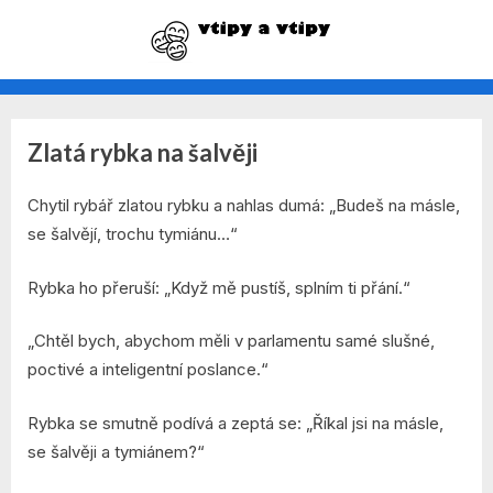
Skip
to
vtipy na každý den
content
Zlatá rybka na šalvěji
Rubrika:
By
Posted
admin
7. 12. 2021
Vtipy
Chytil rybář zlatou rybku a nahlas dumá: „Budeš na másle,
on
se šalvějí, trochu tymiánu…“
o
Rybka ho přeruší: „Když mě pustíš, splním ti přání.“
rybářích
„Chtěl bych, abychom měli v parlamentu samé slušné,
poctivé a inteligentní poslance.“
Rybka se smutně podívá a zeptá se: „Říkal jsi na másle,
se šalvěji a tymiánem?“