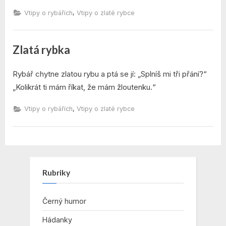
,
Vtipy o rybářích
Vtipy o zlaté rybce
Zlatá rybka
By
Posted
admin
7. 12. 2021
Rybář chytne zlatou rybu a ptá se jí: „Splníš mi tři přání?“
on
„Kolikrát ti mám říkat, že mám žloutenku.“
,
Vtipy o rybářích
Vtipy o zlaté rybce
Rubriky
Černý humor
Hádanky