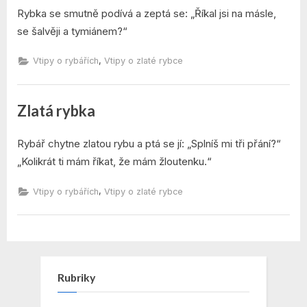
Rybka se smutně podívá a zeptá se: „Říkal jsi na másle,
se šalvěji a tymiánem?“
,
Vtipy o rybářích
Vtipy o zlaté rybce
Zlatá rybka
By
Posted
admin
7. 12. 2021
Rybář chytne zlatou rybu a ptá se jí: „Splníš mi tři přání?“
on
„Kolikrát ti mám říkat, že mám žloutenku.“
,
Vtipy o rybářích
Vtipy o zlaté rybce
Rubriky