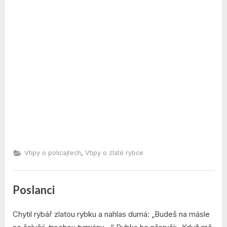
,
Vtipy o policajtech
Vtipy o zlaté rybce
Poslanci
By
Posted
admin
8. 12. 2021
Chytil rybář zlatou rybku a nahlas dumá: „Budeš na másle
on