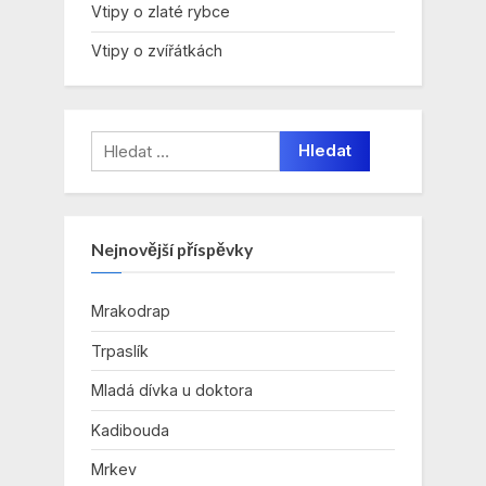
Vtipy o zlaté rybce
Vtipy o zvířátkách
Vyhledávání
Nejnovější příspěvky
Mrakodrap
Trpaslík
Mladá dívka u doktora
Kadibouda
Mrkev