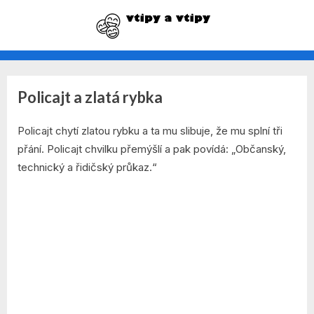
Skip
to
vtipy na každý den
content
Policajt a zlatá rybka
Rubrika:
By
Posted
admin
8. 12. 2021
Vtipy
Policajt chytí zlatou rybku a ta mu slibuje, že mu splní tři
on
přání. Policajt chvilku přemýšlí a pak povídá: „Občanský,
o
technický a řidičský průkaz.“
zlaté
rybce