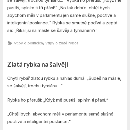
se šalvějí, trochou tymiánu…“ Rybka ho přeruší: „Když mě
pustíš, splním ti tři přání!“ „No tak dobře, chtěl bych
abychom měli v parlamentu jen samé slušné, poctivé a
inteligentní poslance.“ Rybka se smutně podívá a zeptá
se: „Říkal jsi na másle se šalvějí a tymiánem?“
,
Vtipy o politicích
Vtipy o zlaté rybce
Zlatá rybka na šalvěji
By
Posted
admin
7. 12. 2021
Chytil rybář zlatou rybku a nahlas dumá: „Budeš na másle,
on
se šalvějí, trochu tymiánu…“
Rybka ho přeruší: „Když mě pustíš, splním ti přání.“
„Chtěl bych, abychom měli v parlamentu samé slušné,
poctivé a inteligentní poslance.“