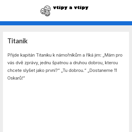
Skip
to
vtipy na každý den
content
Titanik
Rubrika:
By
Posted
admin
7. 12. 2021
Vtipy
Přijde kapitán Titaniku k námořníkům a říká jim: „Mám pro
on
vás dvě zprávy, jednu špatnou a druhou dobrou, kterou
o
chcete slyšet jako první?“ „Tu dobrou.“ „Dostaneme 11
Titaniku
Oskarů!“