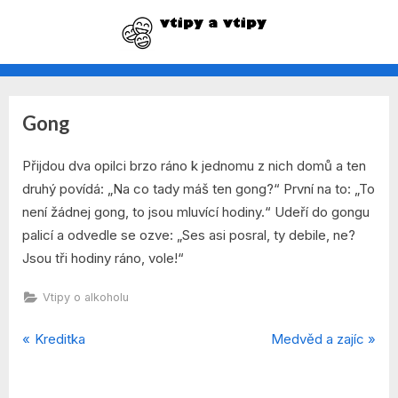
Skip
to
vtipy na každý den
content
Gong
By
Posted
admin
8. 12. 2021
Přijdou dva opilci brzo ráno k jednomu z nich domů a ten
on
druhý povídá: „Na co tady máš ten gong?“ První na to: „To
není žádnej gong, to jsou mluvící hodiny.“ Udeří do gongu
palicí a odvedle se ozve: „Ses asi posral, ty debile, ne?
Jsou tři hodiny ráno, vole!“
Vtipy o alkoholu
P
N
Navigace
Kreditka
Medvěd a zajíc
r
e
pro
e
x