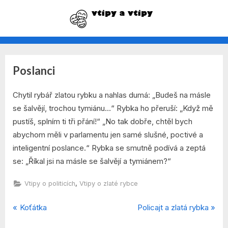
Skip
to
vtipy na každý den
content
Poslanci
By
Posted
admin
8. 12. 2021
Chytil rybář zlatou rybku a nahlas dumá: „Budeš na másle
on
se šalvějí, trochou tymiánu…“ Rybka ho přeruší: „Když mě
pustíš, splním ti tři přání!“ „No tak dobře, chtěl bych
abychom měli v parlamentu jen samé slušné, poctivé a
inteligentní poslance.“ Rybka se smutně podívá a zeptá
se: „Říkal jsi na másle se šalvějí a tymiánem?“
,
Vtipy o politicích
Vtipy o zlaté rybce
P
N
Navigace
Koťátka
Policajt a zlatá rybka
r
e