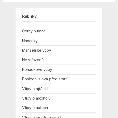
Rubriky
Černý humor
Hádanky
Manželské vtipy
Nezařazené
Pohádkové vtipy
Poslední slova před smrtí
Vtipy o ajťácích
Vtipy o alkoholu
Vtipy o autech
Vtipy o bezdomovcích